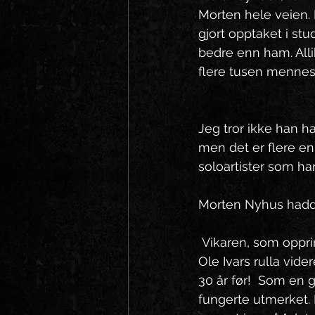
Morten hele veien. 
gjort opptaket i stu
bedre enn ham. Alli
flere tusen mennesk
Jeg tror ikke han h
men det er flere e
soloartister som ha
Morten Nyhus hadde 
 Vikaren, som oppri
Ole Ivars rulla vide
30 år før!  Som en 
fungerte utmerket. 