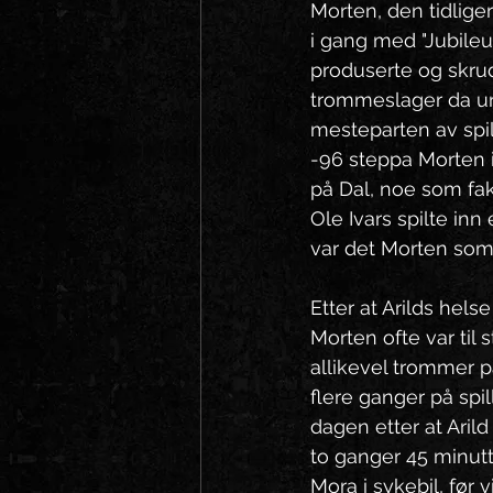
Morten, den tidliger
i gang med "Jubileum
produserte og skrud
trommeslager da un
mesteparten av spi
-96 steppa Morten 
på Dal, noe som fakt
Ole Ivars spilte inn
var det Morten som 
Etter at Arilds hels
Morten ofte var til 
allikevel trommer p
flere ganger på spi
dagen etter at Arild
to ganger 45 minutte
Mora i sykebil, før