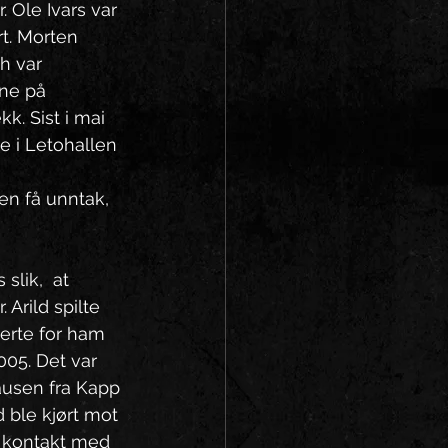
 Ole Ivars var 
rt. Morten 
h var 
ne på 
. Sist i mai 
 i Letohallen 
en få unntak, 
slik,  at 
 Arild spilte 
ierte for ham 
005. Det var 
hausen fra Kapp 
d ble kjørt mot 
i kontakt med 