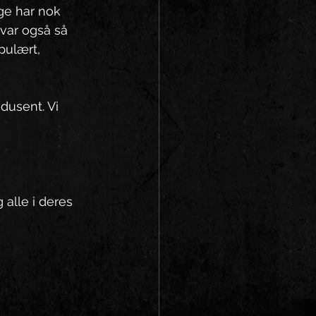
ge har nok 
 var også så 
pulært, 
dusent. Vi 
alle i deres 