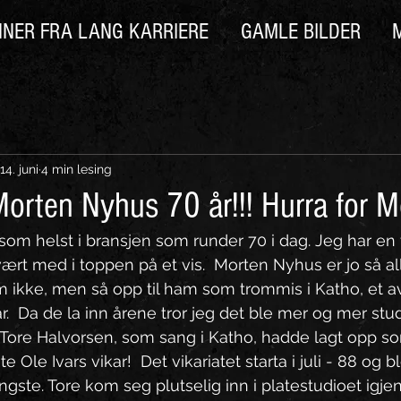
NNER FRA LANG KARRIERE
GAMLE BILDER
14. juni
4 min lesing
 Morten Nyhus 70 år!!! Hurra for M
om helst i bransjen som runder 70 i dag. Jeg har en f
ært med i toppen på et vis.  Morten Nyhus er jo så all
am ikke, men så opp til ham som trommis i Katho, et a
r.  Da de la inn årene tror jeg det ble mer og mer stu
Tore Halvorsen, som sang i Katho, hadde lagt opp som
 Ole Ivars vikar!  Det vikariatet starta i juli - 88 og bl
ste. Tore kom seg plutselig inn i platestudioet igjen,