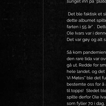
sunget inn på "plate"
 Det ble faktisk et
dette albumet spil
farten i 55 år" .  
Ole Ivars var i denn
Det var gøy og alt så
Så kom pandemien. Vi
den rare tida var ov
gå ut. Redde for sm
hele landet, og det 
Vi Møtes" ble det ful
bestemte oss for å 
til topps!  Stedet 
spilte derfor Ole I
som fyller 70 i dag