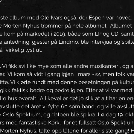
. 
 siste album med Ole Ivars også, der Espen var hoved-v
te Morten Nyhus trommer på hele albumet.  Albumet h
Dette kom på markedet i 2019, både som LP og CD, samt 
e anledning, gjester på Lindmo, ble intervjua og spilte 
  virkelig lyst ut.
 fikk svi like mye som alle andre musikanter , og alt s
er.  Vi kom så vidt i gang igjen i mars -22, men folk va
itte. Vi kjørte rundt med denne besetningen på kulturh
gikk faktisk bedre og bedre igjen. Etter at vi var med
le hus overalt.  Allikevel er det jo slik at alt har en en
avslutte det året vi fylte 60 som band, og ville avslu
ble Oslo Spektrum, og datoen ble spikra. Lørdag 19. ok
vars med fantastiske Kork,  for et fullsatt Oslo Spekt
, Morten Nyhus, talte opp låtene for aller siste gang!