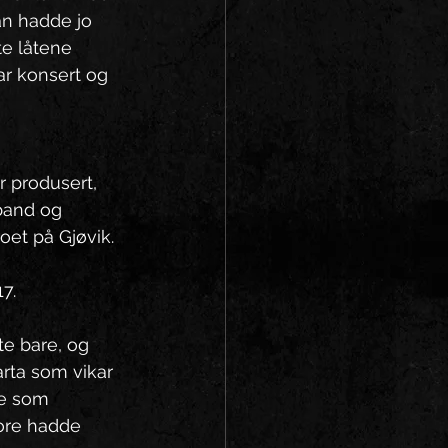
an hadde jo 
te låtene 
ar konsert og 
 
 produsert, 
band og 
oet på Gjøvik.
7. 
te bare, og 
arta som vikar 
oe som 
ore hadde 