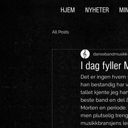
HJEM
NYHETER
MI
All Posts
dansebandmusikk
I dag fyller
Det er ingen hvem s
han bestandig har v
tallet kjente jeg h
beste band en del å
Morten en periode. 
men plutselig trengte
musikkbransjens leng