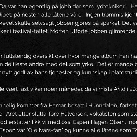
Da var han egentlig på jobb der som lydtekniker!   H
dioet, på nesten alle låtene våre.  Ingen trommis kjen
kevel skulle selvsagt jobben gjøres på sparket. Det v
er i festival-teltet. Morten utførte jobben glimrende.
ar fullstendig oversikt over hvor mange album han har
nn de fleste andre med det som yrke.  Det er mange 
r nytt godt av hans tjenester og kunnskap i platestudi
vært fast vikar noen måneder, da vi mista Arild i 201
nnelig kommer fra Hamar, bosatt i Hunndalen, fortsat
re.  Året etter slutta Tore Halvorsen, vokalisten som st
god erstatter fikk vi med oss, Espen Hagen Olsen,  n
Espen var "Ole Ivars-fan" og kunne alle låtene som T