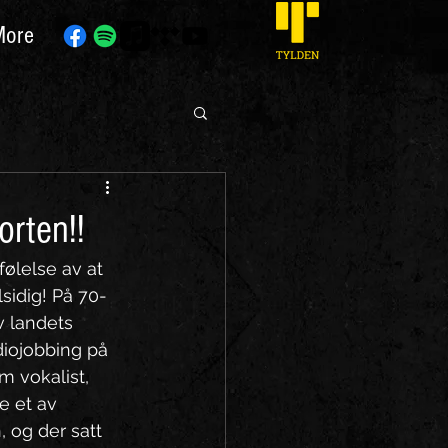
More
orten!!
ølelse av at 
sidig! På 70-
v landets 
diojobbing på 
 vokalist, 
e et av 
 og der satt 