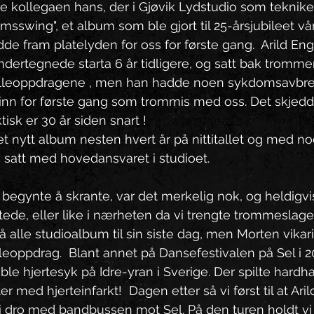
e kollegaen hans, der i Gjøvik Lydstudio som tekniker.
sswing", et album som ble gjort til 25-årsjubileet vå
de fram platelyden for oss for første gang.  Arild Eng
dertegnede starta 6 år tidligere, og satt bak tromme
lleoppdragene , men han hadde noen sykdomsavbrekk
inn for første gang som trommis med oss. Det skjedde
isk er 30 år siden snart !
 et nytt album nesten hvert år på nittitallet og med no
satt med hovedansvaret i studioet. 
e begynte å skrante, var det merkelig nok, og heldigvis 
stede, eller like i nærheten da vi trengte trommeslager.
å alle studioalbum til sin siste dag, men Morten vikar
lleoppdrag.  Blant annet på Dansefestivalen på Sel i 2
 ble hjertesyk på Idre-yran i Sverige. Der spilte hard
r med hjerteinfarkt!  Dagen etter så vi først til at Aril
 vi dro med bandbussen mot Sel. På den turen holdt v