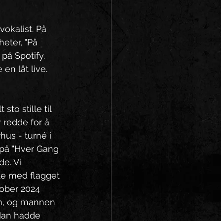
okalist. På 
eter, "På 
på Spotify. 
en låt live. 
to stille til 
r redde for å 
us - turné i 
 på "Hver Gang 
de. Vi 
tte med flagget 
tober 2024 
rum, og mannen 
 Han hadde 