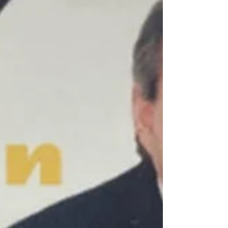
Vormsund der det blander seg med
Glomma. Om en del timer renner alt ut i
havet nede ved østfoldbyene. Jeg så i hvert
fall dette vannet fra Mjøsa, der det passerte
Sundet på sin ferd mot havet. En