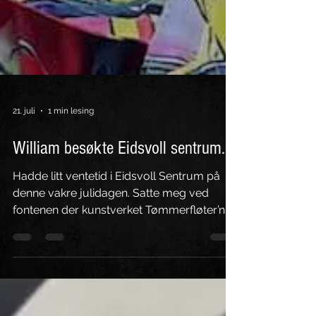
21. juli
1 min lesing
William besøkte Eidsvoll sentrum.
Hadde litt ventetid i Eidsvoll Sentrum på
denne vakre julidagen. Satte meg ved
fontenen der kunstverket Tømmerfløter’n
står. Et verk av Sivert Donali. Vakkert og
trivelig å bare sitte der nede ved elva, å se
på den stilleflytende, livgivende Vorma.
Snart er vannet jeg så på, nede ved