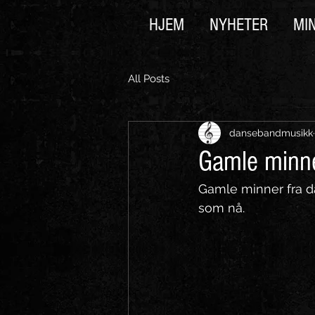
HJEM
NYHETER
MI
All Posts
dansebandmusikk
Gamle minner
Gamle minner fra da
som nå. 