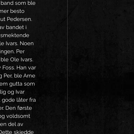
t band som ble 
mmer besto 
nut Pedersen. 
v bandet i 
n smektende 
le Ivars. Noen 
ingen. Per 
le Ole Ivars. 
 Foss. Han var 
 Per, ble Arne 
fem gutta som 
ig og Ivar 
 gode låter fra 
er. Den første 
 og voldsomt 
en del av 
Dette skjedde 