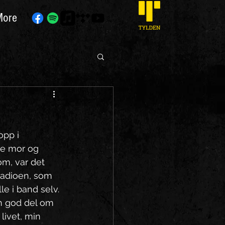
More
opp i 
ke mor og 
om, var det 
radioen, som 
le i band selv. 
en god del om 
livet, min 