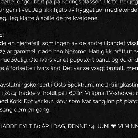
 scene lenger bort på parkeringsplassen. Dette har jeg
nger i livet. Jeg fikk hjelp av hyggelige, medfølende
g. Jeg klarte å spille de tre kveldene.
ET
e en hjertefeil, som ingen av de andre i bandet visst
 27 år gammel, døde han hjemme. Han gikk brått ut a
udødelig. Ole Ivars var et populært band, og de and
fortsette i Ivars ånd. Det var selvsagt brutalt, men s
 avslutningskonsert i Oslo Spektrum, med Kringkastin
r i 2024, hadde vi holdt på i 60 år! Vi åpna TV-showet
Kork. Det var kun låter som Ivar sang inn på plate,
m sang dem en gang.
ADDE FYLT 80 ÅR I DAG, DENNE 14. JUNI 🧡 VI MI