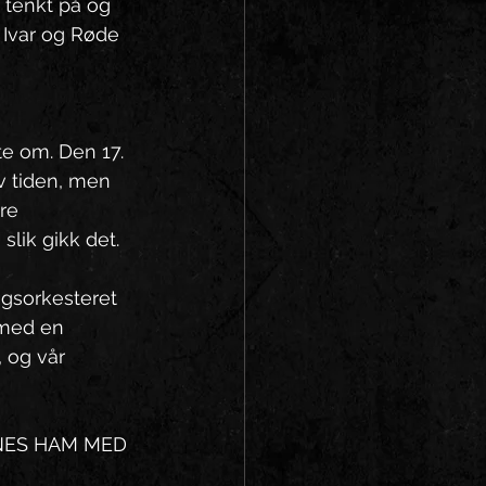
 tenkt på og 
 Ivar og Røde 
e om. Den 17. 
v tiden, men 
re 
lik gikk det. 
gsorkesteret 
 med en 
 og vår 
NNES HAM MED 