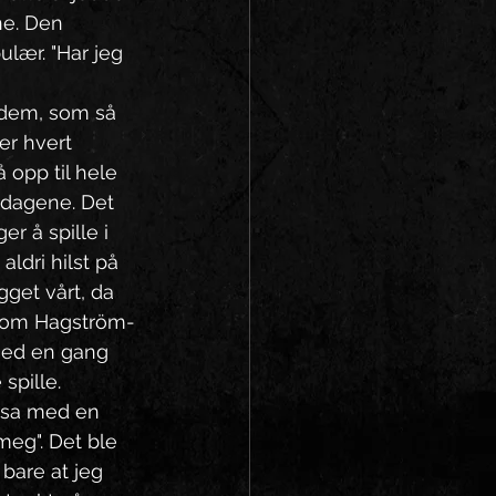
ne. Den 
lær. "Har jeg 
 dem, som så 
er hvert 
 opp til hele 
mdagene. Det 
r å spille i 
ldri hilst på 
get vårt, da 
ellom Hagström-
 med en gang 
spille. 
 sa med en 
meg". Det ble 
bare at jeg 