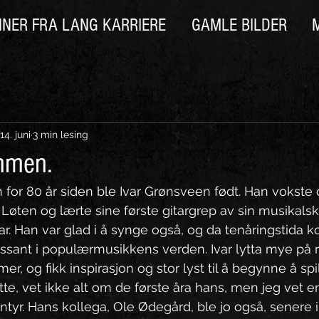
NNER FRA LANG KARRIERE
GAMLE BILDER
14. juni
3 min lesing
ammen.
for 80 år siden ble Ivar Grønsveen født. Han vokste 
øten og lærte sine første gitargrep av sin musikals
r. Han var glad i å synge også, og da tenåringstida k
ssant i populærmusikkens verden. Ivar lytta mye på 
, og fikk inspirasjon og stor lyst til å begynne å spil
tte, vet ikke alt om de første åra hans, men jeg vet 
ntyr. Hans kollega, Ole Ødegård, ble jo også, senere i 