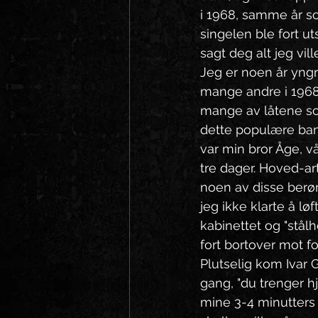
i 1968, samme år s
singelen ble fort ut
sagt deg alt jeg vil
Jeg er noen år yng
mange andre i 1968.
mange av låtene som
dette populære band
var min bror Åge, vå
tre dager. Hoved-art
noen av disse berø
jeg ikke klarte å l
kabinettet og "stål
fort bortover mot fo
Plutselig kom Ivar
gang, "du trenger hj
mine 3-4 minutters k