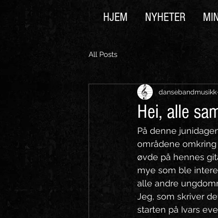
HJEM
NYHETER
MI
All Posts
dansebandmusikk
Hei, alle s
På denne junidagen 
områdene omkring L
øvde på hennes gita
mye som ble intere
alle andre ungdommer
Jeg, som skriver de
starten på Ivars eve