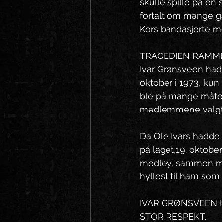
skulle spille på en
fortalt om mange ga
Kors bandasjerte me
TRAGEDIEN RAMM
Ivar Grønsveen hadd
oktober i 1973, kun
ble på mange måter 
medlemmene valgte å 
Da Ole Ivars hadde
på laget,19. oktobe
medley, sammen med 
hyllest til ham so
IVAR GRØNSVEEN H
STOR RESPEKT. 