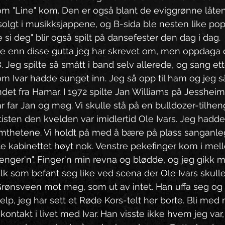
om "Line" kom. Den er også blant de eviggrønne låte
solgt i musikksjappene, og B-sida ble nesten like popu
le si deg" blir også spilt på dansefester den dag i dag.
re enn disse gutta jeg har skrevet om, men oppdaga
 Jeg spilte så smått i band selv allerede, og sang ett
 Ivar hadde sunget inn. Jeg så opp til ham og jeg så
et fra Hamar. I 1972 spilte Jan Williams på Jesshei
r far Jan og meg. Vi skulle stå på en bulldozer-tilhenge
isten den kvelden var imidlertid Ole Ivars. Jeg hadde a
mthetene. Vi holdt på med å bære på plass sanganleg
øfte kabinettet høyt nok. Venstre pekefinger kom i m
henger'n". Finger'n min revna og blødde, og jeg gikk
lk som befant seg like ved scena der Ole Ivars skulle 
 Grønsveen mot meg, som ut av intet. Han uffa seg og
elp, jeg har sett et Røde Kors-telt her borte. Bli med 
ontakt i livet med Ivar. Han visste ikke hvem jeg var, 