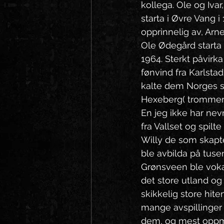
kollega. Ole og Iva
starta i Øvre Vang 
opprinnelig av, Arn
Ole Ødegård starta
1964. Sterkt påvir
fønvind fra Karlsta
kalte dem Norges sv
Hexeberg( trommer) 
En jeg ikke har nev
fra Vallset og spilt
Willy de som skapt
ble avbilda på tusen
Grønsveen ble vokali
det store utland og 
skikkelig store hit
mange avspillinger 
dem, og mest oppme