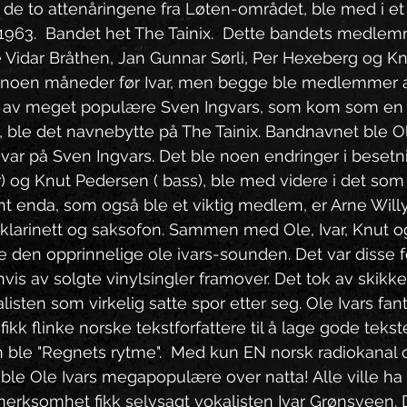
r, de to attenåringene fra Løten-området, ble med i e
i 1963.  Bandet het The Tainix.  Dette bandets medle
e Vidar Bråthen, Jan Gunnar Sørli, Per Hexeberg og K
 noen måneder før Ivar, men begge ble medlemmer a
ka av meget populære Sven Ingvars, som kom som e
d, ble det navnebytte på The Tainix. Bandnavnet ble O
ar på Sven Ingvars. Det ble noen endringer i besetn
og Knut Pedersen ( bass), ble med videre i det som b
nt enda, som også ble et viktig medlem, er Arne Willy
e klarinett og saksofon. Sammen med Ole, Ivar, Knut og
e den opprinnelige ole ivars-sounden. Det var disse 
vis av solgte vinylsingler framover. Det tok av skikkel
sten som virkelig satte spor etter seg. Ole Ivars fant
fikk flinke norske tekstforfattere til å lage gode tekst
en ble "Regnets rytme".  Med kun EN norsk radiokanal
ble Ole Ivars megapopulære over natta! Alle ville ha 
rksomhet fikk selvsagt vokalisten Ivar Grønsveen. 