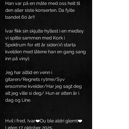
Han var på en måte med oss helt til 
den aller siste konserten. Da fylte 
bandet 60 år!! 
Ivar fikk sin skjulte hyllest i en medley 
vi spilte sammen med Kork i 
Spektrum for ett år 
siden.Vi
 starta 
kvelden med låtene han en gang sang 
inn på vinyl:
Jeg har alltid en venn i 
gitaren/Regnets rytme/Syv 
ensomme kvelder/Har jeg sagt deg 
alt jeg ville si deg/ Hun er atten år i 
dag og Line. 
Hvil i fred, Ivar❤️Du ble aldri glemt❤️
Løten 17 oktober 2025,