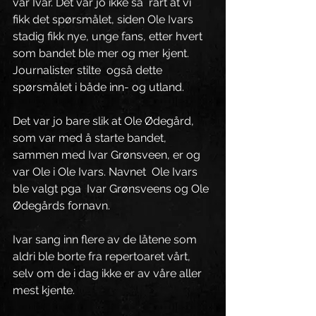
var Ivar. Det var jo ikke så  rart at vi 
fikk det spørsmålet, siden Ole Ivars 
stadig fikk nye, unge fans, etter hvert 
som bandet ble mer og mer kjent. 
Journalister stilte  også dette 
spørsmålet i både inn- og utland.
Det var jo bare slik at Ole Ødegård, 
som var med å starte bandet, 
sammen med Ivar Grønsveen, er og 
var Ole i Ole Ivars. Navnet  Ole Ivars 
ble valgt pga  Ivar Grønsveens og Ole 
Ødegårds fornavn. 
Ivar sang inn flere av de låtene som 
aldri ble borte fra repertoaret vårt, 
selv om de i dag ikke er av våre aller 
mest kjente. 