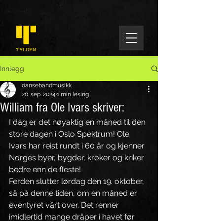
Innlegg
dansebandmusikk
20. sep. 2024
1 min lesing
William fra Ole Ivars skriver:
I dag er det nøyaktig en måned til den 
store dagen i Oslo Spektrum! Ole 
Ivars har reist rundt i 60 år og kjenner 
Norges byer, bygder, kroker og kriker 
bedre enn de fleste! 
Ferden slutter lørdag den 19. oktober, 
så på denne tiden, om en måned er 
eventyret vårt over. Det renner 
imidlertid mange dråper i havet før 