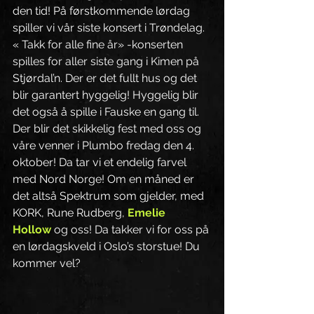
den tid! På førstkommende lørdag 
spiller vi vår siste konsert i Trøndelag. 
« Takk for alle fine år» -konserten 
spilles for aller siste gang i Kimen på 
Stjørdal’n. Der er det fullt hus og det 
blir garantert hyggelig! Hyggelig blir 
det også å spille i Fauske en gang til. 
Der blir det skikkelig fest med oss og 
våre venner i Plumbo fredag den 4. 
oktober! Da tar vi et endelig farvel 
med Nord Norge! Om en måned er 
det altså Spektrum som gjelder, med 
KORK, Rune Rudberg, 
Emelie 
Hollow
 og oss! Da takker vi for oss på 
en lørdagskveld i Oslo’s storstue! Du 
kommer vel?