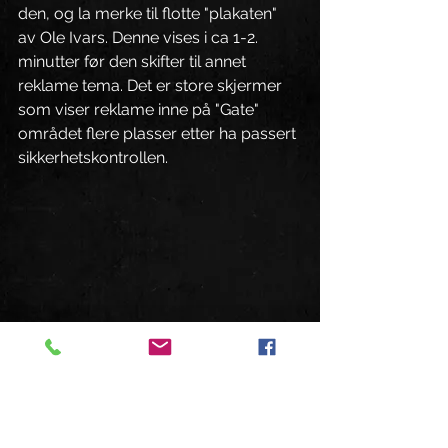
den, og la merke til flotte "plakaten" 
av Ole Ivars. Denne vises i ca 1-2. 
minutter før den skifter til annet 
reklame tema. Det er store skjermer 
som viser reklame inne på "Gate" 
området flere plasser etter ha passert 
sikkerhetskontrollen.
En spesiell opplevelse å se 
"flyplassen" i fugl perspektiv. Dette 
bildet ble tatt 15.11-2011, da 