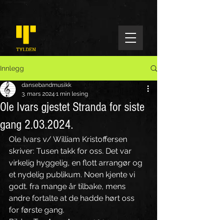
Innlegg
dansebandmusikk
3. mars 2024
1 min lesing
Ole Ivars gjestet Stranda for siste
gang 2.03.2024.
Ole Ivars v/ William Kristoffersen 
skriver: Tusen takk for oss. Det var 
virkelig hyggelig, en flott arrangør og 
et nydelig publikum. Noen kjente vi 
godt. fra mange år tilbake, mens 
andre fortalte at de hadde hørt oss 
for første gang.